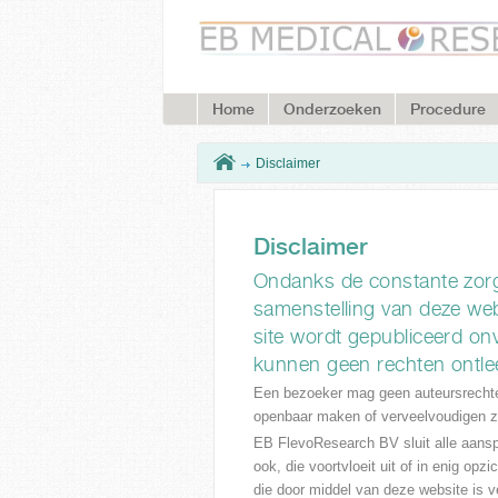
Home
Onderzoeken
Procedure
You are here
Disclaimer
Disclaimer
Ondanks de constante zor
samenstelling van deze webs
site wordt gepubliceerd onv
kunnen geen rechten ontl
Een bezoeker mag geen auteursrechte
openbaar maken of verveelvoudigen z
EB FlevoResearch BV sluit alle aanspra
ook, die voortvloeit uit of in enig op
die door middel van deze website is v