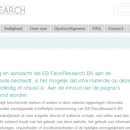
Skip to
Sea
main
Zoeke
content
Veiligheid
Over ons
Opdrachtgevers
FAQ
Contact
g en aandacht die EB FlevoResearch BV aan de
ite besteedt, is het mogelijk dat informatie die op dez
olledig of onjuist is. Aan de inhoud van de pagina's
eend worden.
lijk beschermde werken of andere in deze website opgeslagen informatie
onder voorafgaande schriftelijke toestemming van EB FlevoResearch BV.
kelijkheid uit voor enigerlei directe of indirecte schade, van welke aard dan
zicht verband houdt met het gebruik van deze website, het gebruik van informat
erkregen, onjuistheden of onvolkomenheden of de tijdelijke onmogelijkheid o